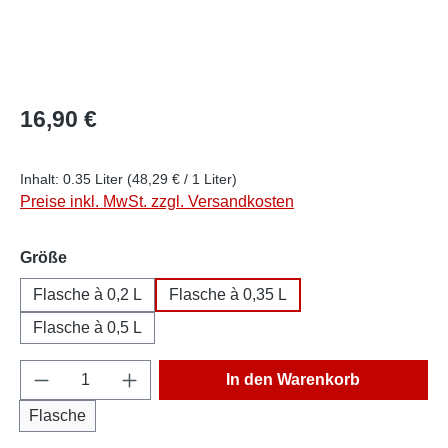
Regulärer Preis:
16,90 €
Inhalt:
0.35 Liter
(48,29 € / 1 Liter)
Preise inkl. MwSt. zzgl. Versandkosten
auswählen
Größe
Flasche à 0,2 L
Flasche à 0,35 L
Flasche à 0,5 L
Produkt Anzahl: Gib den gewünschten Wert e
In den Warenkorb
Flasche