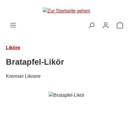
Zum Hauptinhalt springen
Ware
Liköre
Bratapfel-Likör
Kremser Likoere
Bildergalerie überspringen